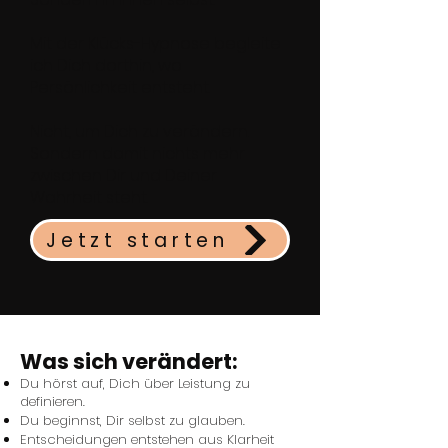
Mit der Klücks-Hypnose begleite
ich Dich dorthin, wo
Persönlichkeit entsteht.
Nicht, um Dich zu verändern.
Sondern damit nichts mehr
zwischen Dir und Deiner
Wahrheit steht.
Jetzt starten
Was sich verändert:
Du hörst auf, Dich über Leistung zu
definieren.
Du beginnst, Dir selbst zu glauben.
Entscheidungen entstehen aus Klarheit