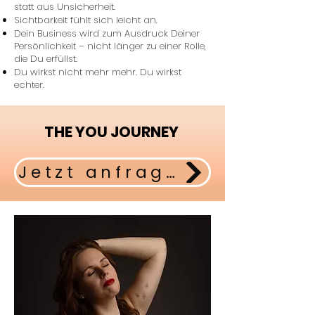
statt aus Unsicherheit.
Sichtbarkeit fühlt sich leicht an.
Dein Business wird zum Ausdruck Deiner
Persönlichkeit – nicht länger zu einer Rolle,
die Du erfüllst.
Du wirkst nicht mehr mehr. Du wirkst
echter.
THE YOU JOURNEY
Jetzt anfragen