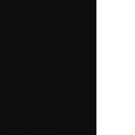
Und vor allem
MIT DIR.
Nicht an eine bessere Version
von Dir.
Sondern an den Menschen, der
Du die ganze Zeit schon warst.
THE YOU JOURNEY ist kein
klassisches Coaching.
Es ist ein exklusives 1:1 Mentoring
für Unternehmer, Personal
Brands und
Führungspersönlichkeiten, die
spüren, dass ihre größte
Veränderung nicht im Außen
beginnt.
Sondern in ihnen selbst.