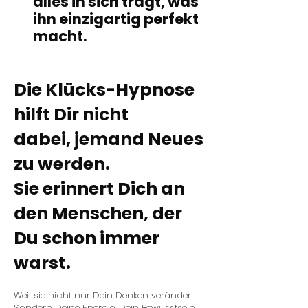
alles in sich trägt,
was
ihn einzigartig perfekt
macht.
Die Klücks-Hypnose
hilft Dir nicht
dabei,
jemand Neues
zu werden.
Sie erinnert Dich an
den Menschen,
der
Du schon immer
warst.
Weil sie nicht nur Dein Denken verändert.
Sondern Deine Energie. Dein Bewusstsein.