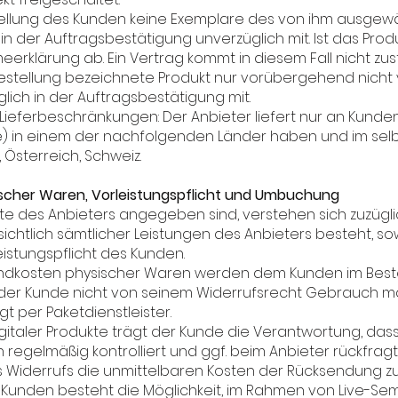
tellung des Kunden keine Exemplare des von ihm ausgewäh
 der Auftragsbestätigung unverzüglich mit. Ist das Produk
erklärung ab. Ein Vertrag kommt in diesem Fall nicht zus
Bestellung bezeichnete Produkt nur vorübergehend nicht 
lich in der Auftragsbestätigung mit.
Lieferbeschränkungen: Der Anbieter liefert nur an Kunde
) in einem der nachfolgenden Länder haben und im selb
Österreich, Schweiz.
ischer Waren, Vorleistungspflicht und Umbuchung
bsite des Anbieters angegeben sind, verstehen sich zuzügli
ichtlich sämtlicher Leistungen des Anbieters besteht, sow
leistungspflicht des Kunden.
ndkosten physischer Waren werden dem Kunden im Best
 der Kunde nicht von seinem Widerrufsrecht Gebrauch m
t per Paketdienstleister.
igitaler Produkte trägt der Kunde die Verantwortung, dass
egelmäßig kontrolliert und ggf. beim Anbieter rückfragt, 
es Widerrufs die unmittelbaren Kosten der Rücksendung zu
es Kunden besteht die Möglichkeit, im Rahmen von Live-S