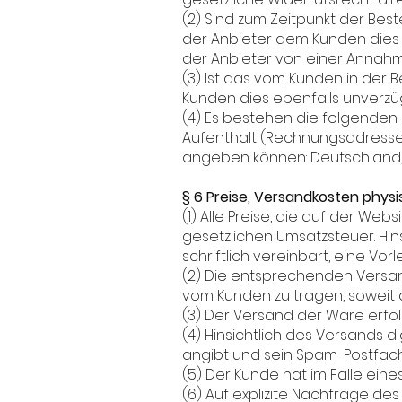
(2) Sind zum Zeitpunkt der Bes
der Anbieter dem Kunden dies in
der Anbieter von einer Annahme
(3) Ist das vom Kunden in der 
Kunden dies ebenfalls unverzüg
(4) Es bestehen die folgenden 
Aufenthalt (Rechnungsadresse
angeben können: Deutschland, 
§ 6 Preise, Versandkosten phys
(1) Alle Preise, die auf der We
gesetzlichen Umsatzsteuer. Hins
schriftlich vereinbart, eine Vor
(2) Die entsprechenden Versa
vom Kunden zu tragen, soweit
(3) Der Versand der Ware erfolg
(4) Hinsichtlich des Versands d
angibt und sein Spam-Postfach r
(5) Der Kunde hat im Falle ein
(6) Auf explizite Nachfrage d