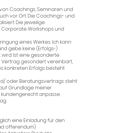
g von Coachings, Seminaren und
uch vor Ort. Die Coachings- und
siert. Die jeweilige
ch Corporate Workshops und
bringung eines Werkes. Ich kann
nd gebe keine (Erfolgs-)
 wird. Ist eine gesonderte
Vertrag gesondert vereinbart,
es konkreten Erfolgs besteht
und/ oder Beratungsvertrags steht
h auf Grundlage meiner
ll kundengerecht anpasse.
ag.
glich eine Einladung für den
ad offerendum).