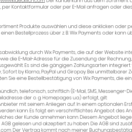
e
www.kluecklich.com
: Der Kunde kann aus dem Sortiment 
, per Kontaktformular oder per E-Mail anfragen oder die
timent Produkte auswählen und diese anklicken oder per
 einen Bestellprozess über z. B. Wix Payments oder kann 
abwicklung durch Wix Payments, die auf der Website integr
owie die E-Mail-Adresse für die Zusendung der Rechnung,
gewählt. Es sind die gängigen Zahlungsarten integriert 
Sofort by Klarna, PayPal und Giropay. Bei unmittelbarer Za
lten Sie eine Bestellbestätigung von Wix Payments, die e
ündlich, telefonisch, schriftlich (E-Mail, SMS, Messenger-D
adresse der o. g. Homepages u.a.) erfolgt, gilt:
bieter mit seinem Anliegen auf. In einem optionalen Ers
en kann. Es folgt ein verschriftlichtes Angebot des Anb
elches der Kunde annehmen kann. Diesem Angebot liegen d
 die AGB gelesen und akzeptiert zu haben. Die AGB sind zu
h.com
. Der Vertrag kommt nach meiner Buchungsbestäti