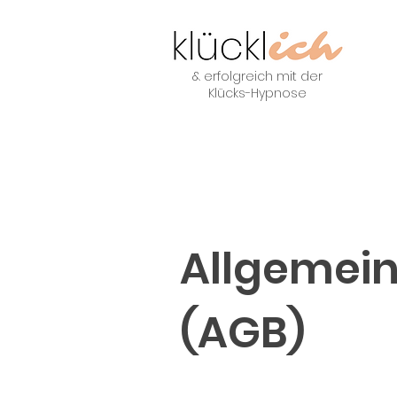
& erfolgreich mit der
Klücks-Hypnose
Allgemei
(AGB)