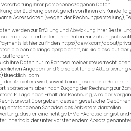
d Verarbeitung Ihrer personenbezogenen Daten
klung der Buchung benötige ich von Ihnen als Kunde fol
hname: Adressdaten (wegen der Rechnungserstellung); T
Daten werden zur Erfüllung und Abwicklung Ihrer Bestellu
o Ihre jeweils erforderlichen Daten zur Zahlungsabwick
ayments ist hier zu finden:
https://de.wix.com/about/priv
aten bleiben so lange gespeichert, bis Sie diese auf der
 auffordern.
e ich Ihre Daten nur im Rahmen meiner steuerrechtlichen 
önlichen Angaben, sind Sie selbst für die Aktualisierung v
) kluecklich . com
g des Anbieters wird, soweit keine gesonderte Ratenzahl
ofort, spätestens aber nach Zugang der Rechnung zur Zahlu
estens 14 Tage nach Erhalt der Rechnung, wird der Vorga
Rechtsanwalt übergeben, dessen gesetzliche Gebühren 
zug entstandenen Schaden des Anbieters darstellen.
wortung, dass er eine richtige E-Mail-Adresse angibt un
ieter innerhalb der unter vorstehendem Absatz genannten