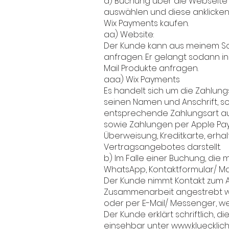
a) Buchung über die Webseit
auswählen und diese anklicken
Wix Payments kaufen.
aa) Website:
Der Kunde kann aus meinem Sor
anfragen. Er gelangt sodann in
Mail Produkte anfragen.
aaa) Wix Payments
Es handelt sich um die Zahlungs
seinen Namen und Anschrift, s
entsprechende Zahlungsart aus
sowie Zahlungen per Apple Pay, 
Überweisung, Kreditkarte, erha
Vertragsangebotes darstellt.
b) Im Falle einer Buchung, die m
WhatsApp, Kontaktformular/ Mail
Der Kunde nimmt Kontakt zum An
Zusammenarbeit angestrebt werd
oder per E-Mail/ Messenger, w
Der Kunde erklärt schriftlich,
einsehbar unter
www.kluecklic