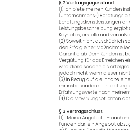
§ 2 Vertragsgegenstand
(1) Ich biete meinen Kunden i
(Unternehmens-) Beratungsleist
Beratungsdienstleistungen erfol
Leistungsbeschreibung ergibt
Keynotes, erstelle und veräuße
(2) Soweit nicht ausdrücklich s
den Erfolg einer Maßnahme led
Garantie ab. Dem Kunden ist bew
Vergütung für das Erreichen 
wird diese sodann als erfolgsa
jedoch nicht, wenn dieser nicht 
(3) In Bezug auf die Inhalte e
mir insbesondere ein Leistung
Erfahrungswerte nach meinem 
(4) Die Mitwirkungspflichten d
§ 3 Vertragsschluss
(1) Meine Angebote – auch im In
Kunden dar, ein Angebot abzug