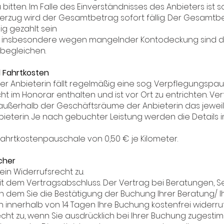
itten. Im Falle des Einverständnisses des Anbieters ist 
sverzug wird der Gesamtbetrag sofort fällig. Der Gesamt
g gezahlt sein
hrift insbesondere wegen mangelnder Kontodeckung sind
begleichen.
 Fahrtkosten
er Anbieterin fällt regelmäßig eine sog. Verpflegungspau
ht im Honorar enthalten und ist vor Ort zu entrichten. Ver
erhalb der Geschäftsräume der Anbieterin das jeweilige
nbieterin. Je nach gebuchter Leistung werden die Details
 Fahrtkostenpauschale von 0,50 € je Kilometer.
cher
ein Widerrufsrecht zu.
 mit dem Vertragsabschluss. Der Vertrag bei Beratungen, 
dem Sie die Bestätigung der Buchung Ihrer Beratung/ Ih
n innerhalb von 14 Tagen Ihre Buchung kostenfrei widerruf
recht zu, wenn Sie ausdrücklich bei Ihrer Buchung zugest