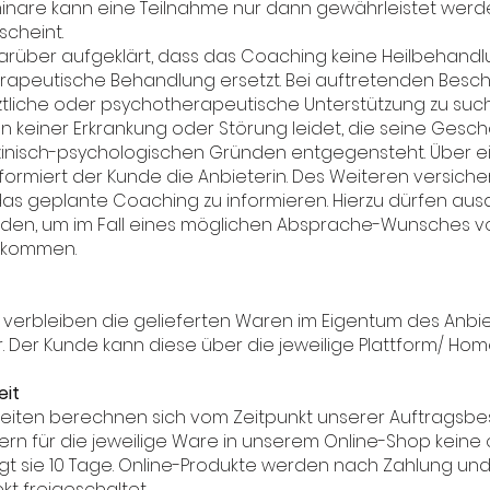
minare kann eine Teilnahme nur dann gewährleistet wer
scheint.
darüber aufgeklärt, dass das Coaching keine Heilbehand
rapeutische Behandlung ersetzt. Bei auftretenden Besch
rztliche oder psychotherapeutische Unterstützung zu suc
an keiner Erkrankung oder Störung leidet, die seine Gesch
inisch-psychologischen Gründen entgegensteht. Über e
ormiert der Kunde die Anbieterin. Des Weiteren versiche
das geplante Coaching zu informieren. Hierzu dürfen aus
en, um im Fall eines möglichen Absprache-Wunsches von
ukommen.
g verbleiben die gelieferten Waren im Eigentum des Anbie
 Der Kunde kann diese über die jeweilige Plattform/ H
eit
zeiten berechnen sich vom Zeitpunkt unserer Auftragsbe
fern für die jeweilige Ware in unserem Online-Shop kein
ägt sie 10 Tage. Online-Produkte werden nach Zahlung und 
kt freigeschaltet.