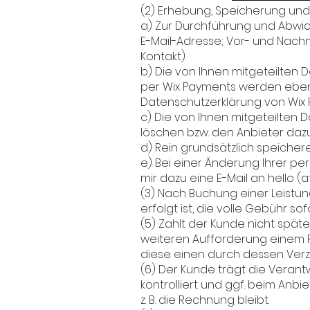
(2) Erhebung, Speicherung un
a) Zur Durchführung und Abwic
E-Mail-Adresse; Vor- und Nac
Kontakt).
b) Die von Ihnen mitgeteilten 
per Wix Payments werden ebens
Datenschutzerklärung von Wix P
c) Die von Ihnen mitgeteilten D
löschen bzw. den Anbieter dazu
d) Rein grundsätzlich speicher
e) Bei einer Änderung Ihrer pers
mir dazu eine E-Mail an hello (at
(3) Nach Buchung einer Leistun
erfolgt ist, die volle Gebühr s
(5) Zahlt der Kunde nicht spät
weiteren Aufforderung einem 
diese einen durch dessen Ver
(6) Der Kunde trägt die Verant
kontrolliert und ggf. beim Anb
z. B. die Rechnung bleibt.