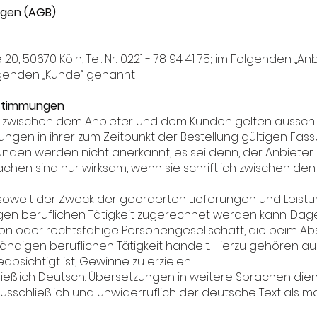
ngen (AGB)
, 50670 Köln, Tel. Nr.: 0221 - 78 94 41 75; im Folgenden „An
genden „Kunde“ genannt
bestimmungen
g zwischen dem Anbieter und dem Kunden gelten ausschl
gen in ihrer zum Zeitpunkt der Bestellung gültigen Fa
en werden nicht anerkannt, es sei denn, der Anbieter s
sprachen sind nur wirksam, wenn sie schriftlich zwischen d
, soweit der Zweck der georderten Lieferungen und Leist
en beruflichen Tätigkeit zugerechnet werden kann. Dag
rson oder rechtsfähige Personengesellschaft, die beim A
ändigen beruflichen Tätigkeit handelt. Hierzu gehören a
bsichtigt ist, Gewinne zu erzielen.
ließlich Deutsch. Übersetzungen in weitere Sprachen dien
l ausschließlich und unwiderruflich der deutsche Text als m