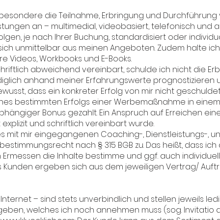
nsbesondere die Teilnahme, Erbringung und Durchführun
ungen an – multimedial, videobasiert, telefonisch und a
gen, je nach Ihrer Buchung, standardisiert oder individuali
 sich unmittelbar aus meinen Angeboten. Zudem halte i
re Videos, Workbooks und E-Books.
chriftlich abweichend vereinbart, schulde ich nicht die Er
iglich anhand meiner Erfahrungswerte prognostizieren u
usst, dass ein konkreter Erfolg von mir nicht geschuldet
eines bestimmten Erfolgs einer Werbemaßnahme in einem 
bhängiger Bonus gezahlt. Ein Anspruch auf Erreichen ein
explizit und schriftlich vereinbart wurde.
ines mit mir eingegangenen Coaching-, Dienstleistungs-, 
sbestimmungsrecht nach § 315 BGB zu. Das heißt, dass ic
Ermessen die Inhalte bestimme und ggf. auch individue
es Kunden ergeben sich aus dem jeweiligen Vertrag/ Auftr
ternet – sind stets unverbindlich und stellen jeweils ledi
eben, welches ich noch annehmen muss (sog. Invitatio 