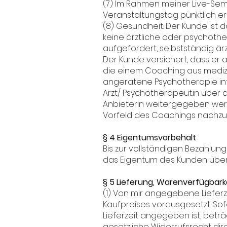
(7) Im Rahmen meiner Live-Se
Veranstaltungstag pünktlich er
(8) Gesundheit: Der Kunde ist 
keine ärztliche oder psychothe
aufgefordert, selbstständig ä
Der Kunde versichert, dass er 
die einem Coaching aus mediz
angeratene Psychotherapie inf
Arzt/ Psychotherapeut:in über 
Anbieterin weitergegeben werd
Vorfeld des Coachings nachz
§ 4 Eigentumsvorbehalt
Bis zur vollständigen Bezahlun
das Eigentum des Kunden über.
§ 5 Lieferung, Warenverfügbark
(1) Von mir angegebene Liefer
Kaufpreises vorausgesetzt. So
Lieferzeit angegeben ist, betr
gesetzliche Widerrufsrecht dire