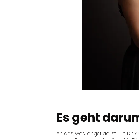
Es geht darum
An das, was längst da ist – in Dir.