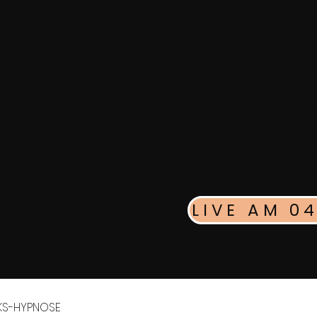
Du fühlst es längst:
Das alte Leben passt nicht meh
Deine Intuition flüstert: Da ge
Mehr Tiefe. Mehr Flow. Mehr DU
Doch solange Du Deinen Loop 
sich nichts ändern...
BREAK THE LOOP – mit der Klüc
Diese Masterclass ist kein Zo
Sie ist eine Erinnerung. Und 
An Deine Intuition. An Deinen
An die Wahrheit in Dir, die läng
KS-HYPNOSE