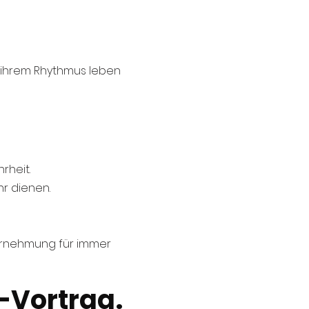
h ihrem Rhythmus leben
rheit.
hr dienen.
ahrnehmung für immer
-Vortrag.