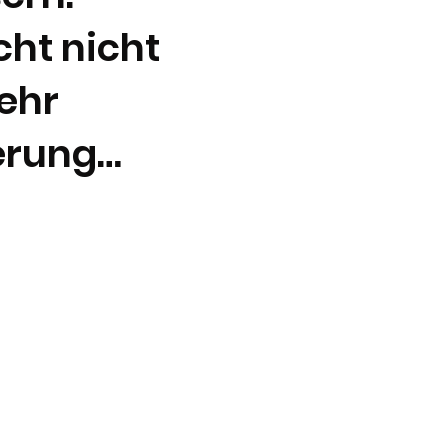
cht nicht
ehr
erung…