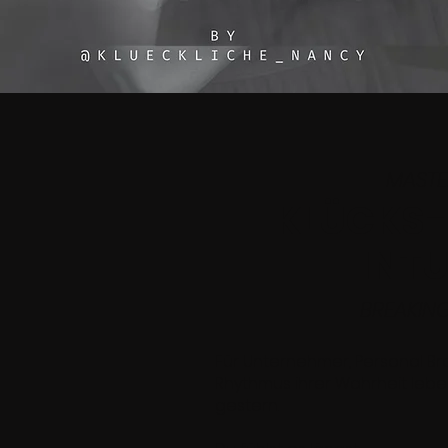
MASTE
KLÜCKS-
INTU
BREAKIN
Für Unternehmer, Personal Br
Rhythmus ihrer Wahrheit lebe
gestern.