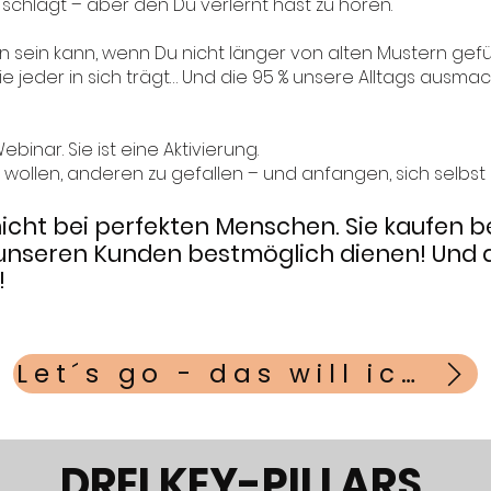
 schlägt – aber den Du verlernt hast zu hören.
en sein kann, wenn Du nicht länger von alten Mustern gefü
ft, die jeder in sich trägt… Und die 95 % unsere Alltags aus
binar. Sie ist eine Aktivierung.
 wollen, anderen zu gefallen – und anfangen, sich selbst 
cht bei perfekten Menschen. Sie kaufen 
h unseren Kunden
bestmöglich
dienen! Und d
!
Let´s go - das will ich!
DREI KEY-PILLARS