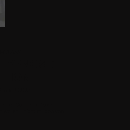
RCLASS
HYPNOSE:
ITION
G THE LOOP
ands & Coaches, die im
n wollen – nicht im Loop von