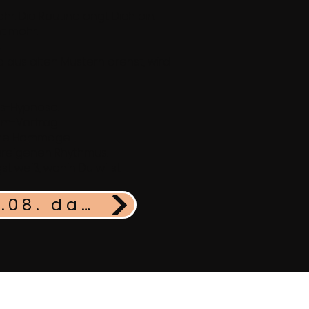
r. Die Routine engt Dich ein.
ht mehr.
.
aus alten Mustern drehst, wird
ks-Hypnose.
om-Vortrag.
eine Hommage.
 ureigenen Rhythmus.
st weiß, wohin Du willst.
LIVE AM 04.08. dabei sein