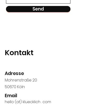
Send
Kontakt
Adresse
Mohrenstraße 20
50670 Köln
Email
hello (at) kluecklich . com