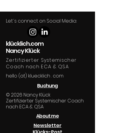
Let´s connect on Social Media:
klücklich.com
Nancy Klück
Zertifizierter Systemischer
Coach nach ECA & QSA
hello (at) kluecklich . com
Buchung
© 2026 Nancy Klück
Zertifizierter Systemischer Coach
nach ECA & QSA
About me
Newsletter
Klücks-Post